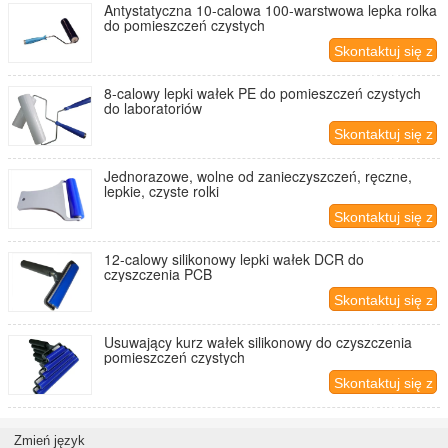
Antystatyczna 10-calowa 100-warstwowa lepka rolka
do pomieszczeń czystych
Skontaktuj się z
nami
8-calowy lepki wałek PE do pomieszczeń czystych
do laboratoriów
Skontaktuj się z
nami
Jednorazowe, wolne od zanieczyszczeń, ręczne,
lepkie, czyste rolki
Skontaktuj się z
nami
12-calowy silikonowy lepki wałek DCR do
czyszczenia PCB
Skontaktuj się z
nami
Usuwający kurz wałek silikonowy do czyszczenia
pomieszczeń czystych
Skontaktuj się z
nami
Zmień język