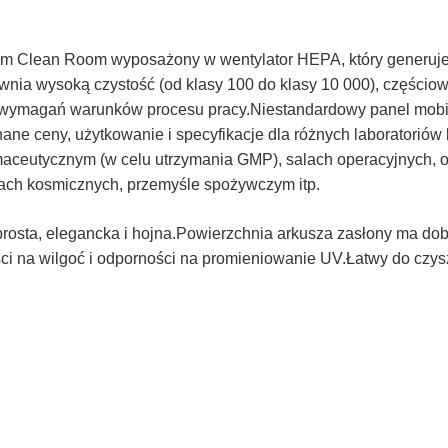
em Clean Room wyposażony w wentylator HEPA, który generuje s
wnia wysoką czystość (od klasy 100 do klasy 10 000), częścio
 wymagań warunków procesu pracy.Niestandardowy panel mobil
nane ceny, użytkowanie i specyfikacje dla różnych laborator
aceutycznym (w celu utrzymania GMP), salach operacyjnych, og
ach kosmicznych, przemyśle spożywczym itp.
rosta, elegancka i hojna.Powierzchnia arkusza zasłony ma dobrą
ości na wilgoć i odporności na promieniowanie UV.Łatwy do czys