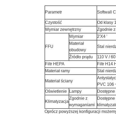
Parametr
Softwall 
Czystość
Od klasy 
Wymiar zewnętrzny
Zgodnie 
Wymiar
2'X4 '
Materiał
FFU
Stal nier
obudowy
Źródło prądu
110 V / 60
Filtr HEPA
Filtr H14
Materiał ramy
Stal nier
Antystaty
Materiał ściany
PVC 106 
Oświetlenie
Lampy
Dostępne 
Zgodnie z
Dostępne w
Klimatyzacja
wymaganiami
klimatyzat
Oprócz powyższej konfiguracji możem