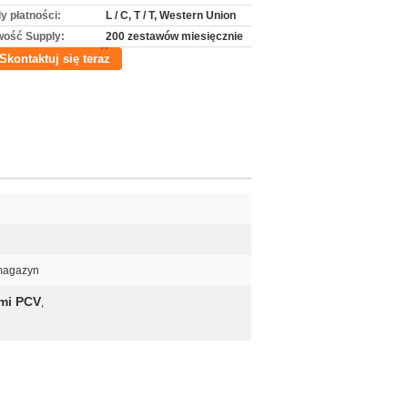
y płatności:
L / C, T / T, Western Union
wość Supply:
200 zestawów miesięcznie
Skontaktuj się teraz
 magazyn
mi PCV
,