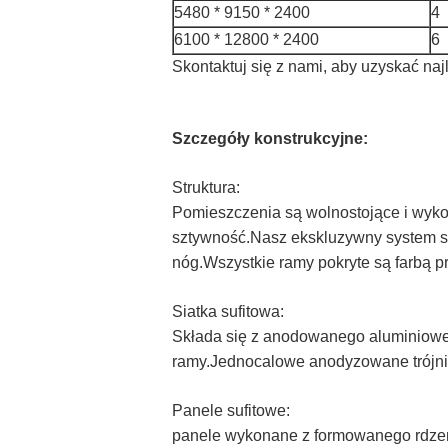
5480 * 9150 * 2400
4
6100 * 12800 * 2400
6
Skontaktuj się z nami, aby uzyskać na
Szczegóły konstrukcyjne:
Struktura:
Pomieszczenia są wolnostojące i wyk
sztywność.Nasz ekskluzywny system s
nóg.Wszystkie ramy pokryte są farbą p
Siatka sufitowa:
Składa się z anodowanego aluminiowego 
ramy.Jednocalowe anodyzowane trójniki
Panele sufitowe:
panele wykonane z formowanego rdzenia