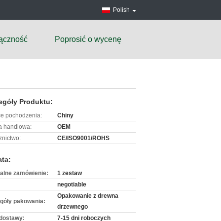
Polish
ączność
Poprosić o wycenę
egóły Produktu:
ce pochodzenia:
Chiny
 handlowa:
OEM
znictwo:
CE/ISO9001/ROHS
ata:
alne zamówienie:
1 zestaw
negotiable
Opakowanie z drewna
góły pakowania:
drzewnego
dostawy:
7-15 dni roboczych