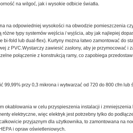
ność na wilgoć, jak i wysokie odbicie światła.
ona na odpowiedniej wysokości na obwodzie pomieszczenia czy
różne typy systemów wejścia / wyjścia, aby jak najlepiej dopa
ce bi-fold lub dual-flex). Kurtyny można łatwo zamontować do s
wej z PVC.Wystarczy zawiesić zasłony, aby je przymocować i 
czelne połączenie z konstrukcją ramy, co zapobiega przedostaw
ć 99,99% przy 0,3 mikrona i wytwarzać od 720 do 800 cfm lub 
m okablowania w celu przyspieszenia instalacji i zmniejszeni
ty elektryczne, więc elektryk jest potrzebny tylko do podłącze
 całkowicie przyjaznym dla użytkownika, to zamontowana na no
w HEPA i opraw oświetleniowych.