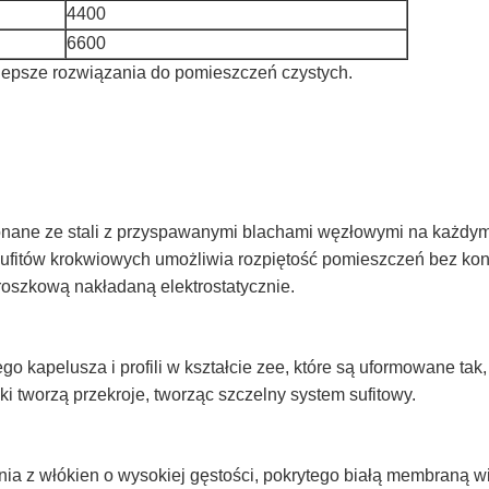
4400
6600
jlepsze rozwiązania do pomieszczeń czystych.
onane ze stali z przyspawanymi blachami węzłowymi na każdy
ufitów krokwiowych umożliwia rozpiętość pomieszczeń bez ko
roszkową nakładaną elektrostatycznie.
kapelusza i profili w kształcie zee, które są uformowane tak, 
 tworzą przekroje, tworząc szczelny system sufitowy.
 z włókien o wysokiej gęstości, pokrytego białą membraną win