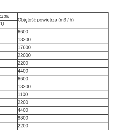
czba
Objętość powietrza (m3 / h)
FU
6600
2
13200
6
17600
0
22000
2200
4400
6600
2
13200
1100
2200
4400
8800
2200