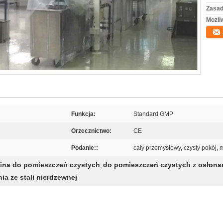
Zasad
Możli
Funkcja:
Standard GMP
Orzecznictwo:
CE
Podanie::
cały przemysłowy, czysty pokój,
ina do pomieszczeń czystych
do pomieszczeń czystych z osłona
,
a ze stali nierdzewnej