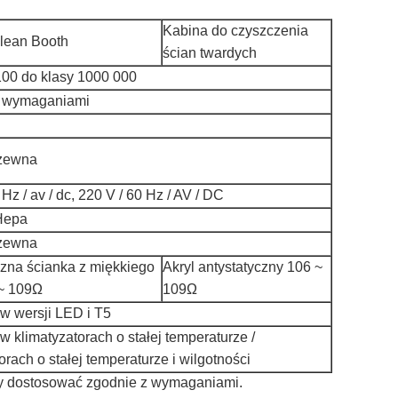
Kabina do czyszczenia
Clean Booth
ścian twardych
100 do klasy 1000 000
z wymaganiami
dzewna
 Hz / av / dc, 220 V / 60 Hz / AV / DC
 Hepa
dzewna
czna ścianka z miękkiego
Akryl antystatyczny 106 ~
~ 109Ω
109Ω
w wersji LED i T5
 klimatyzatorach o stałej temperaturze /
orach o stałej temperaturze i wilgotności
y dostosować zgodnie z wymaganiami.