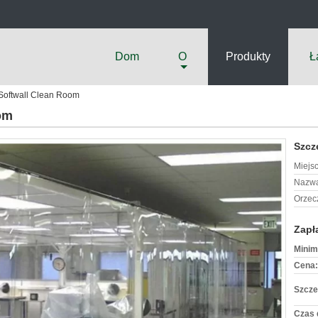
Dom
O
Produkty
Ł
Softwall Clean Room
om
Szcz
Miejs
Nazwa
Orzec
Zapł
Minim
Cena:
Szcze
Czas 