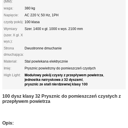
(MM):
waga:
380 kg
Napięcie:
AC 220 V, 50 Hz, 1PH
czysty pokój:
100 klasa
Wymiary
Szer. 1400 x gł. 1000 x wys. 2100 mm
(szer. X gł. X
wys.):
Strona
Dwustronne dmuchanie
dmuchająca:
Materiał:
Stal powlekana elektrycznie
Imię:
Prysznic powietrzny do pomieszczeń czystych
Modułowy pokój czysty z przepływem powietrza
High Light:
,
jednostka natryskowa z 32 dyszami
,
prysznic ze stali nierdzewnej klasy 100
100 dysz klasy 32 Prysznic do pomieszczeń czystych z
przepływem powietrza
Opis: