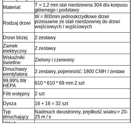
T = 1,2 mm stal nierdzewna 304 dla korpusu
Materiał:
głównego i podstawy
W = 800mm jednoskrzydłowe drzwi
przesuwne ze stali nierdzewnej do drzwi
Rodzaj drzwi
wejściowych i wyjściowych
Drzwi bliżej
2 zestawy
Zamek
2 zestawy
elektryczny
Wskaźniki
Zielony i czerwony
świetlne
Dmuchawy
2 zestawy, pojemność: 1800 CMH / zestaw
wentylatora
99,99% filtr
610 * 610 * 69 mm 2 szt
HEPA
Filtr wstępny
2 szt
Dysza
16 + 16 = 32 szt
Typ
Nadmuch dwustronny, prędkość wiatru:> 20-
dmuchający
25 m / s
Układ
Sterowanie przez panel sterowania IC
sterowania