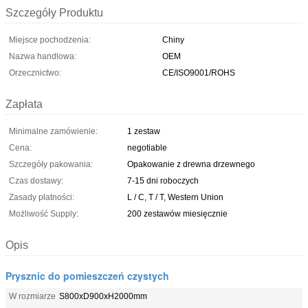
Szczegóły Produktu
Miejsce pochodzenia:
Chiny
Nazwa handlowa:
OEM
Orzecznictwo:
CE/ISO9001/ROHS
Zapłata
Minimalne zamówienie:
1 zestaw
Cena:
negotiable
Szczegóły pakowania:
Opakowanie z drewna drzewnego
Czas dostawy:
7-15 dni roboczych
Zasady płatności:
L / C, T / T, Western Union
Możliwość Supply:
200 zestawów miesięcznie
Opis
Prysznic do pomieszczeń czystych
W rozmiarze
S800xD900xH2000mm