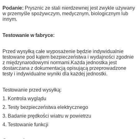
Snesor
Marka Omron 1szt
fotoelektryczny
Podanie:
Prysznic ze stali nierdzewnej jest zwykle używany
w przemyśle spożywczym, medycznym, biologicznym lub
Oświetlenie
innym.
LED firmy
1x18W
Philips
Testowanie w fabryce:
Przed wysyłką całe wyposażenie będzie indywidualnie
testowane pod kątem bezpieczeństwa i wydajności zgodnie
z międzynarodowymi normami.Każda jednostka jest
dostarczana z dokumentacją opisującą przeprowadzone
testy i indywidualne wyniki dla każdej jednostki.
Testowanie przed wysyłką:
1. Kontrola wyglądu
2. Testy bezpieczeństwa elektrycznego
3. Badanie prędkości wiatru w powietrzu
4. Testowanie funkcji