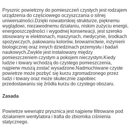
Prysznic powietrzny do pomieszczeń czystych jest rodzajem
urządzenia do częściowego oczyszczania o silnej
uniwersalności.Dzięki nowatorskiej strukturze, pięknemu
wyglądowi, niezawodnemu działaniu, niskim zużyciu energii,
energooszczędności i wygodnej konserwacji, jest szeroko
stosowany w elektronach, maszynach, medycynie, środkach
spożywczych, pakowaniu kolorów, browarnictwie, inżynierii
biologicznej oraz innych dziedzinach przemysłu i badań
naukowych.Zwykle jest instalowany między
pomieszczeniem czystym a pokojem nieczystym.Kiedy
ludzie i towary wchodzą do czystego pomieszczenia,
najpierw muszą zostać wysadzone.Nadmuchiwane czyste
powietrze może pozbyć się kurzu zgromadzonego przez
ludzi i towary oraz może skutecznie zapobiec
przedostawaniu się źródła kurzu do czystego obszaru.
Zasada
Powietrze wewnątrz prysznica jest najpierw filtrowane pod
działaniem wentylatora i trafia do zbiornika ciśnienia
statycznego.