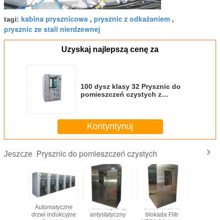
kabina prysznicowa
prysznic z odkażaniem
tagi:
,
,
prysznic ze stali nierdzewnej
Uzyskaj najlepszą cenę za
100 dysz klasy 32 Prysznic do
pomieszczeń czystych z
przepływem powietrza
Kontyntynuj
Prysznic do pomieszczeń czystych
Jeszcze
e drzwi
Automatyczne
Automatyczny,
Elektroniczna
Prysznic 
suwne
drzwi indukcyjne
antystatyczny
blokada Filtr
typu L