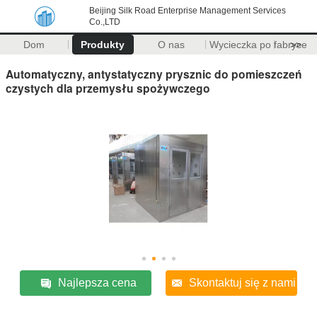
Beijing Silk Road Enterprise Management Services
Co.,LTD
Dom
Produkty
O nas
Wycieczka po fabryce
>>
Automatyczny, antystatyczny prysznic do pomieszczeń
czystych dla przemysłu spożywczego
Najlepsza cena
Skontaktuj się z nami