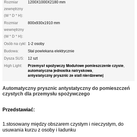
Rozmiar
1200X1000X2180 mm
zewnętrzny
(W * D * H):
Rozmiar
800x930x1910 mm
wewnętrzny
(W * D * H):
Osób na cykl:
1-2 osoby
Budowa:
Stal powlekana elektrycznie
Dysza SUS:
12 szt
Przemysł spożywczy Modułowe pomieszczenie czyste
High Light:
,
automatyczna jednostka natryskowa
,
antystatyczny prysznic ze stali nierdzewnej
Automatyczny prysznic antystatyczny do pomieszczeń
czystych dla przemysłu spożywczego
Przedstawiać:
1
.stosowany między obszarem czystym i nieczystym, do 
usuwania kurzu z osoby i ładunku