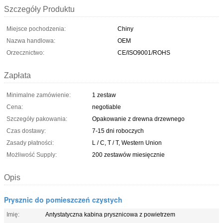
Szczegóły Produktu
Miejsce pochodzenia:
Chiny
Nazwa handlowa:
OEM
Orzecznictwo:
CE/ISO9001/ROHS
Zapłata
Minimalne zamówienie:
1 zestaw
Cena:
negotiable
Szczegóły pakowania:
Opakowanie z drewna drzewnego
Czas dostawy:
7-15 dni roboczych
Zasady płatności:
L / C, T / T, Western Union
Możliwość Supply:
200 zestawów miesięcznie
Opis
Prysznic do pomieszczeń czystych
Imię:
Antystatyczna kabina prysznicowa z powietrzem