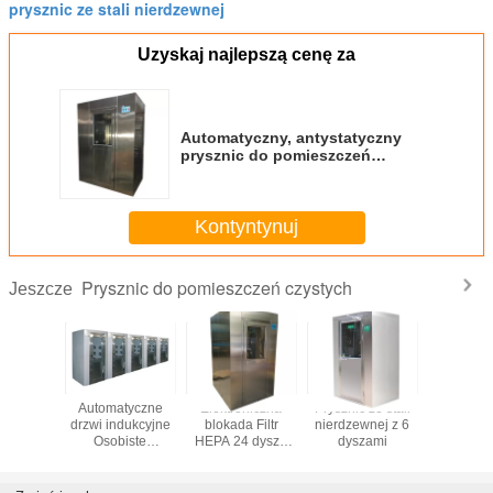
prysznic ze stali nierdzewnej
Uzyskaj najlepszą cenę za
Automatyczny, antystatyczny
prysznic do pomieszczeń
czystych dla przemysłu
spożywczego
Kontyntynuj
Prysznic do pomieszczeń czystych
Jeszcze
e drzwi
Automatyczne
Elektroniczna
Prysznic ze stali
Prysznic 
suwne
drzwi indukcyjne
blokada Filtr
nierdzewnej z 6
typu L
oniczna
Osobiste
HEPA 24 dysze
dyszami
pomies
Prysznic
modułowe
Prysznic do
czyst
eszczeń
pomieszczenie
pomieszczeń
tych
czyste
czystych