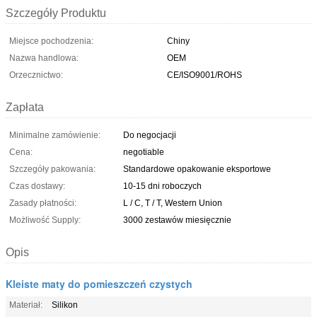
Szczegóły Produktu
Miejsce pochodzenia:
Chiny
Nazwa handlowa:
OEM
Orzecznictwo:
CE/ISO9001/ROHS
Zapłata
Minimalne zamówienie:
Do negocjacji
Cena:
negotiable
Szczegóły pakowania:
Standardowe opakowanie eksportowe
Czas dostawy:
10-15 dni roboczych
Zasady płatności:
L / C, T / T, Western Union
Możliwość Supply:
3000 zestawów miesięcznie
Opis
Kleiste maty do pomieszczeń czystych
Materiał:
Silikon