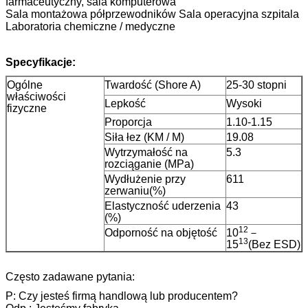
farmaceutyczny, sala komputerowa
Sala montażowa półprzewodników Sala operacyjna szpitala
Laboratoria chemiczne / medyczne
Specyfikacje:
Ogólne
Twardość (Shore A)
25-30 stopni
właściwości
Lepkość
Wysoki
fizyczne
Proporcja
1.10-1.15
Siła łez (KM / M)
19.08
Wytrzymałość na
5.3
rozciąganie (MPa)
Wydłużenie przy
611
zerwaniu(%)
Elastyczność uderzenia
43
(%)
12
Odporność na objętość
10
－
13
15
(Bez ESD)
Często zadawane pytania:
P: Czy jesteś firmą handlową lub producentem?