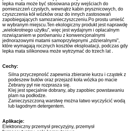
lepka mata może być stosowana przy wejściach do
pomieszczeń czystych, wewnątrz kabin prysznicowych, do
czyszczenia kół wózków oraz do innych zastosowań
zapobiegających samozanieczyszczeniu.Po prostu umieść
w wybranym miejscu.Ten ekologiczny produkt jest naprawdę
„wielokrotnego użytku”, więc jest wydajnym i opłacalnym
rozwiązaniem w porównaniu z konwencjonalnymi
jednorazowymi matami samoprzylepnymi „zdzieralnymi”,
które wymagają rocznych kosztów eksploatacji, podczas gdy
lepka mata silikonowa może wytrzymać do trzech lat .
Cechy:
Silna przyczepność zapewnia zbieranie kurzu i cząstek z
podeszew butów oraz przejazd koła wózka po macie
Zebrany pył nie rozprasza się.
Klej jest specjalnie dobrany, aby zapobiec powstawaniu
plam na podłodze.
Zanieczyszczoną warstwę można łatwo wyczyścić wodą
lub łagodnym detergentem.
Aplikacje:
Elektroniczny przemysł precyzyjny, przemysł