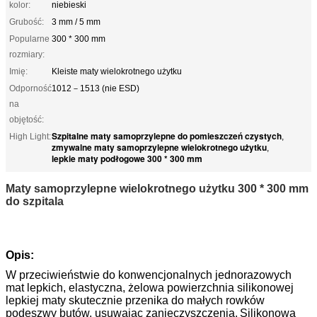
kolor:
niebieski
Grubość:
3 mm / 5 mm
Popularne
300 * 300 mm
rozmiary:
Imię:
Kleiste maty wielokrotnego użytku
Odporność
1012－1513 (nie ESD)
na
objętość:
Szpitalne maty samoprzylepne do pomieszczeń czystych
High Light:
,
zmywalne maty samoprzylepne wielokrotnego użytku
,
lepkie maty podłogowe 300 * 300 mm
Maty samoprzylepne wielokrotnego użytku 300 * 300 mm
do szpitala
Opis:
W przeciwieństwie do konwencjonalnych jednorazowych
mat lepkich, elastyczna, żelowa powierzchnia silikonowej
lepkiej maty skutecznie przenika do małych rowków
podeszwy butów, usuwając zanieczyszczenia.
Silikonowa