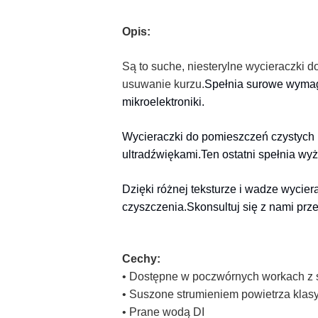
Opis:
Są to suche, niesterylne wycieraczki d
usuwanie kurzu.
Spełnia surowe wymag
mikroelektroniki.
Wycieraczki do pomieszczeń czystych m
ultradźwiękami.Ten ostatni spełnia wyżs
Dzięki różnej teksturze i wadze wycie
czyszczenia.Skonsultuj się z nami pr
Cechy:
• Dostępne w poczwórnych workach z
• Suszone strumieniem powietrza klas
• Prane wodą DI