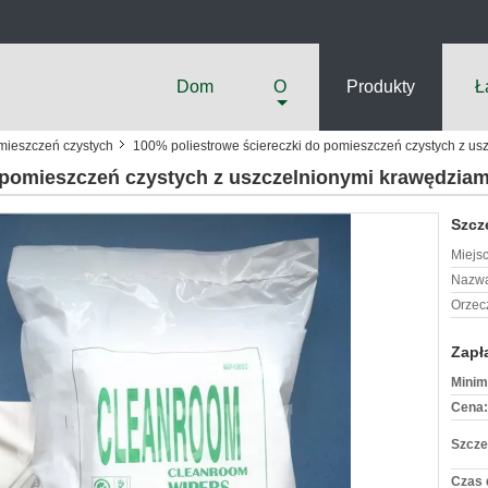
Dom
O
Produkty
Ł
omieszczeń czystych
100% poliestrowe ściereczki do pomieszczeń czystych z us
 pomieszczeń czystych z uszczelnionymi krawędziam
Szcz
Miejs
Nazwa
Orzec
Zapł
Minim
Cena:
Szcze
Czas 