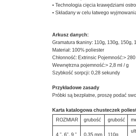
• Technologia cięcia krawędziami ostro
• Składany w celu łatwego wyjmowani
Arkusz danych:
Gramatura tkaniny: 110g, 130g, 150g, 
Materiał: 100% poliester
Chłonność: Extrinsic Pojemność:> 280 
Wewnętrzna pojemność:> 2,8 ml / g
Szybkość sorpcji: 0,28 sekundy
Przykładowe zasady
Próbki są bezpłatne, proszę podać sw
Karta katalogowa chusteczek polie
ROZMIAR
grubość
grubość
me
ul
4 ", 6", 9 "
0,35 mm
110g