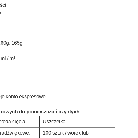
ści
a
160g, 165g
ml / m²
oje konto ekspresowe.
strowych do pomieszczeń czystych:
toda cięcia
Uszczelka
tradźwiękowe,
100 sztuk / worek lub