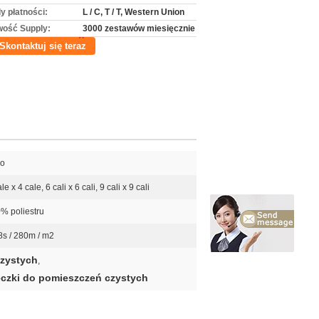
y płatności:
L / C, T / T, Western Union
wość Supply:
3000 zestawów miesięcznie
Skontaktuj się teraz
ło
le x 4 cale, 6 cali x 6 cali, 9 cali x 9 cali
% poliestru
8s / 280m / m2
czystych
,
eczki do pomieszczeń czystych