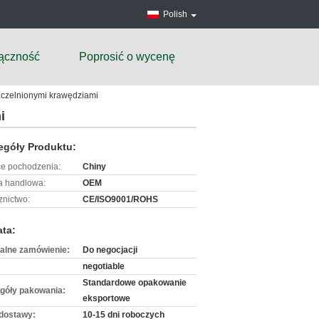
Polish
ączność
Poprosić o wycenę
zczelnionymi krawędziami
i
egóły Produktu:
ce pochodzenia:
Chiny
 handlowa:
OEM
znictwo:
CE/ISO9001/ROHS
ata:
alne zamówienie:
Do negocjacji
negotiable
Standardowe opakowanie
góły pakowania:
eksportowe
dostawy:
10-15 dni roboczych