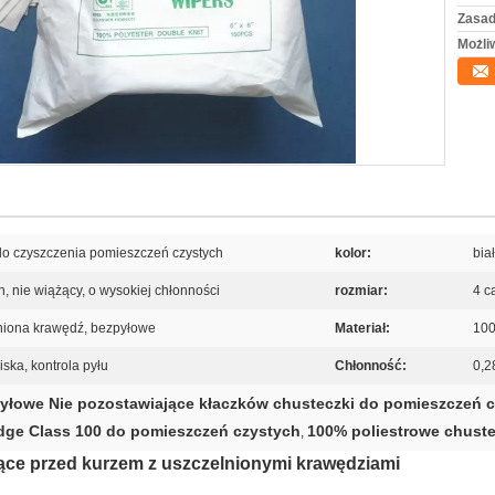
Zasad
Możli
do czyszczenia pomieszczeń czystych
kolor:
bia
, nie wiążący, o wysokiej chłonności
rozmiar:
4 ca
lniona krawędź, bezpyłowe
Materiał:
100
iska, kontrola pyłu
Chłonność:
0,2
yłowe Nie pozostawiające kłaczków chusteczki do pomieszczeń 
dge Class 100 do pomieszczeń czystych
100% poliestrowe chust
,
ące przed kurzem z uszczelnionymi krawędziami